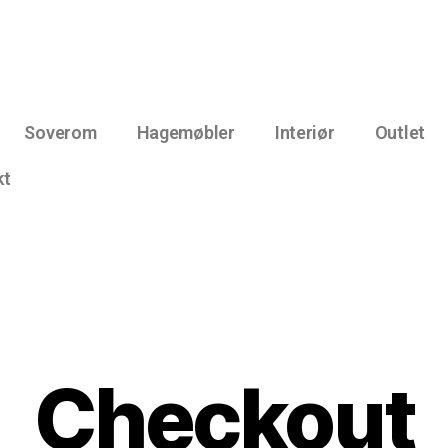
Soverom
Hagemøbler
Interiør
Outlet
kt
Checkout