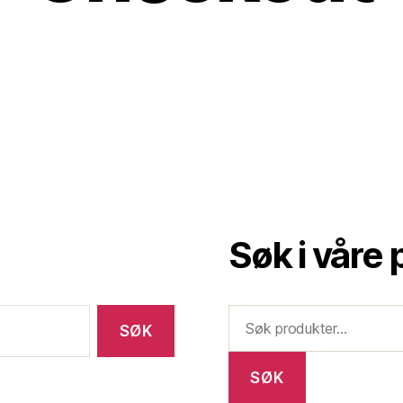
Søk i våre
SØK