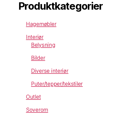
Produktkategorier
Hagemøbler
Interiør
Belysning
Bilder
Diverse interiør
Puter/tepper/tekstiler
Outlet
Soverom