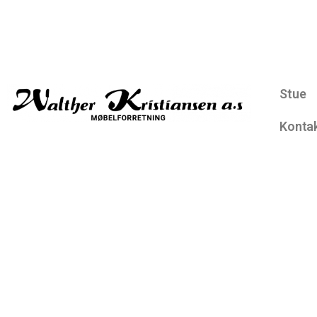
Stue
Konta