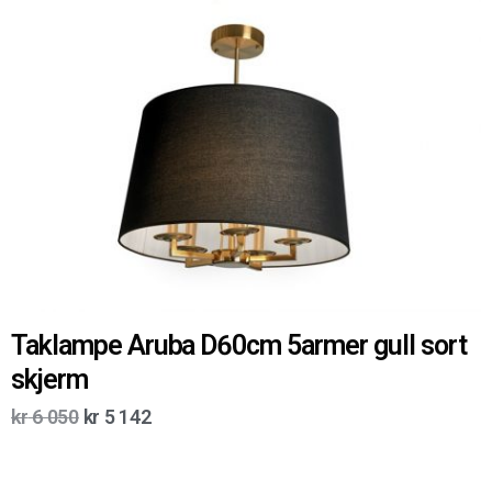
Taklampe Aruba D60cm 5armer gull sort
skjerm
kr
6 050
kr
5 142