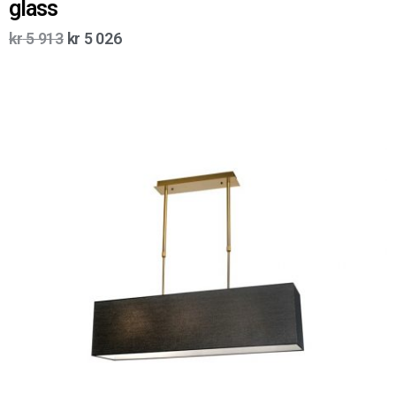
glass
kr
5 913
kr
5 026