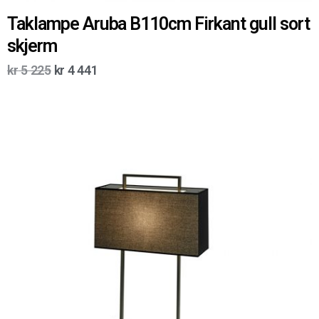
Taklampe Aruba B110cm Firkant gull sort
skjerm
kr
5 225
kr
4 441