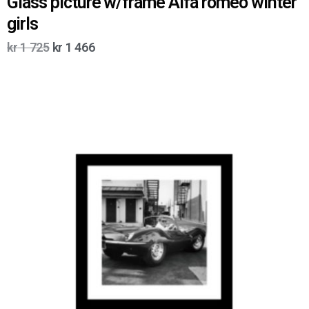
Glass picture w/frame Alfa romeo winter
girls
kr
1 725
kr
1 466