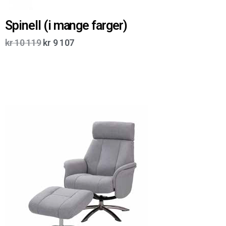
Spinell (i mange farger)
kr
10 119
kr
9 107