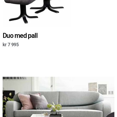
Duo med pall
kr
7 995