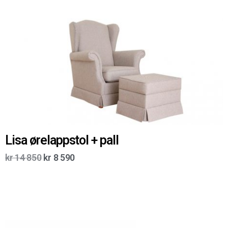
Lisa ørelappstol + pall
kr
14 850
kr
8 590