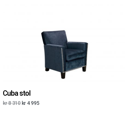
Cuba stol
kr
8 310
kr
4 995