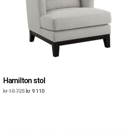
Hamilton stol
kr
10 725
kr
9 110