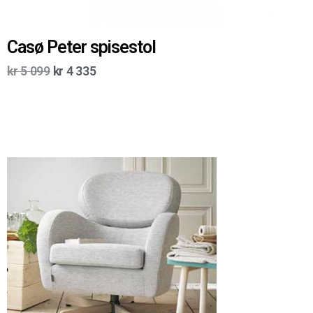
Casø Peter spisestol
kr
5 099
kr
4 335