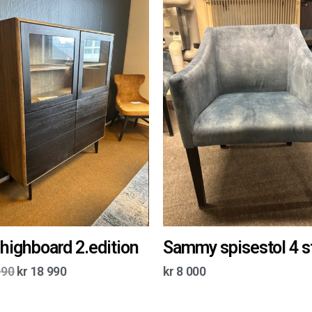
 highboard 2.edition
Sammy spisestol 4 s
990
kr
18 990
kr
8 000