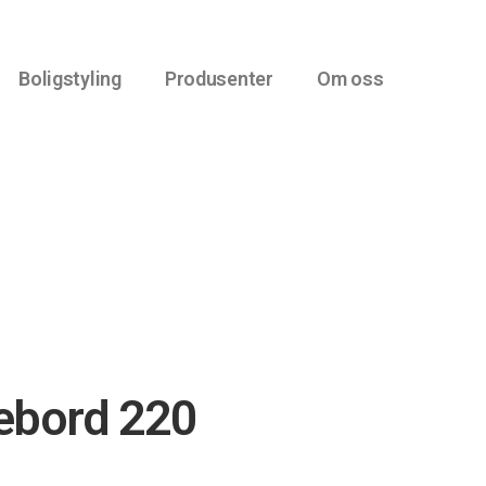
Boligstyling
Produsenter
Om oss
ebord 220