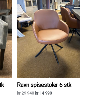
tk
Ravn spisestoler 6 stk
kr
29 940
kr
14 990