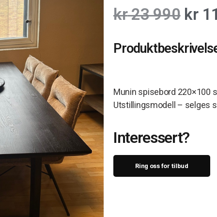
kr
23 990
kr
11
Produktbeskrivels
Munin spisebord 220×100 sv
Utstillingsmodell – selges s
Interessert?
Ring oss for tilbud