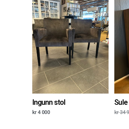
Ingunn stol
Sule
kr
4 000
kr
34 