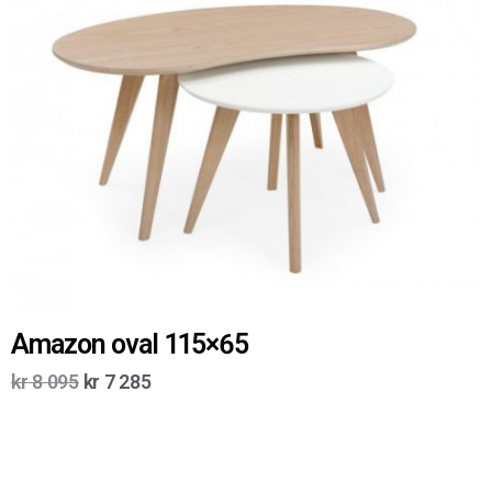
Amazon oval 115×65
kr
8 095
kr
7 285