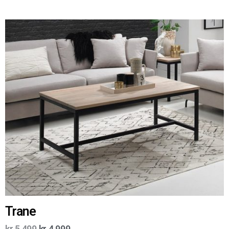
Trane
kr
5 499
kr
4 999