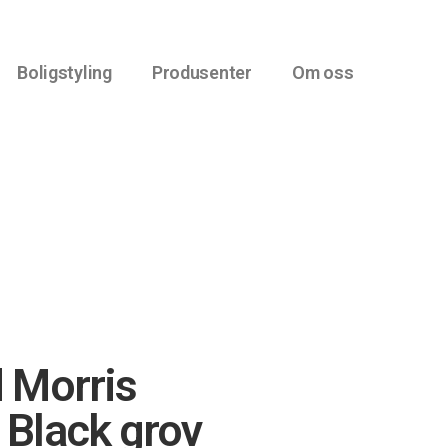
Boligstyling
Produsenter
Om oss
 Morris
Black grov