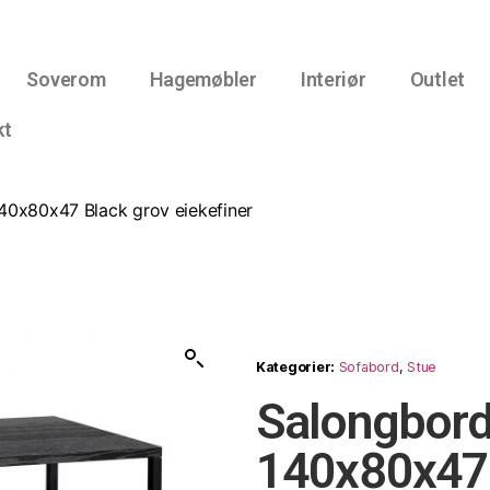
Soverom
Hagemøbler
Interiør
Outlet
kt
40x80x47 Black grov eiekefiner
Kategorier:
Sofabord
,
Stue
Salongbord
140x80x47 