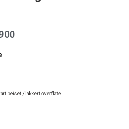
900
e
rt beiset / lakkert overflate.