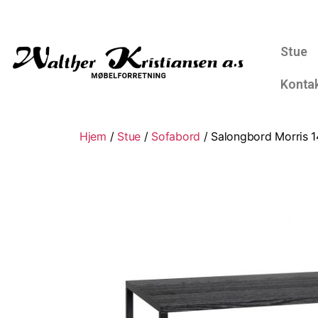
Stue
Konta
Hjem
/
Stue
/
Sofabord
/ Salongbord Morris 1