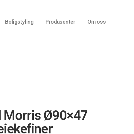
Boligstyling
Produsenter
Om oss
 Morris Ø90×47
eiekefiner