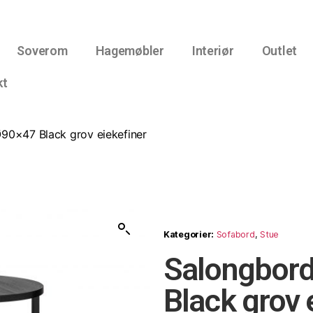
Soverom
Hagemøbler
Interiør
Outlet
kt
90×47 Black grov eiekefiner
Kategorier:
Sofabord
,
Stue
Salongbord
Black grov 