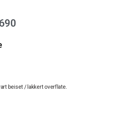
690
e
rt beiset / lakkert overflate.