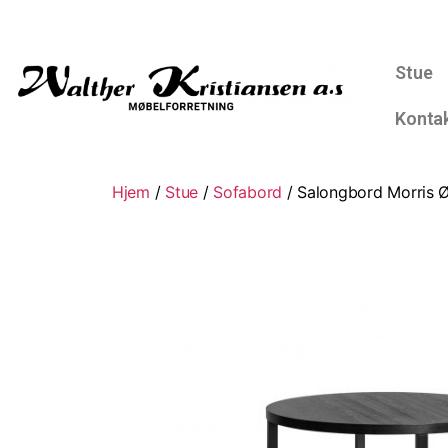
Stue
Konta
Hjem
/
Stue
/
Sofabord
/ Salongbord Morris Ø