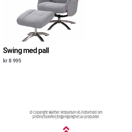
Swing med pall
kr
8 995
© Copyright Walther Kristiansen AS. Forbehold om
prisfeil/trykkfeil/tilgjengelighet av produkter.