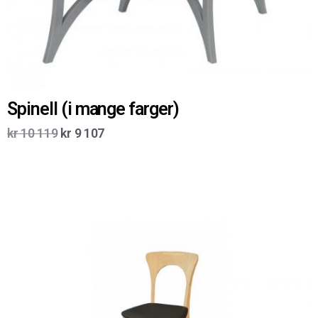
Spinell (i mange farger)
kr
10 119
kr
9 107