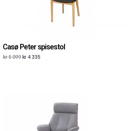
Casø Peter spisestol
kr
5 099
kr
4 335