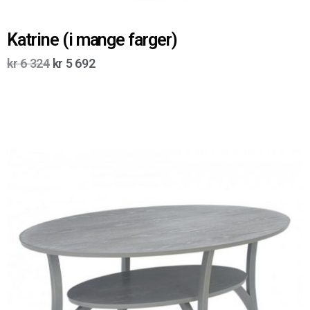
Katrine (i mange farger)
kr
6 324
kr
5 692