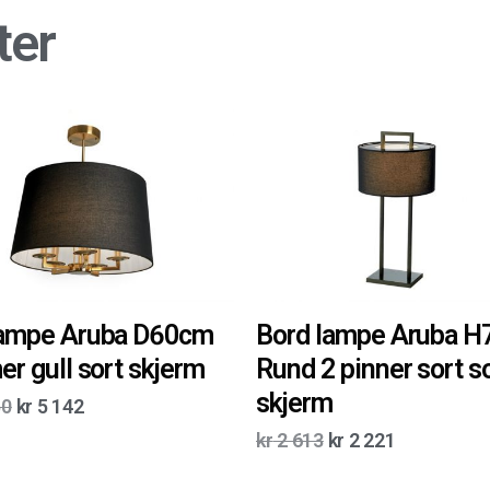
ter
ampe Aruba D60cm
Bord lampe Aruba 
er gull sort skjerm
Rund 2 pinner sort s
skjerm
50
kr
5 142
kr
2 613
kr
2 221