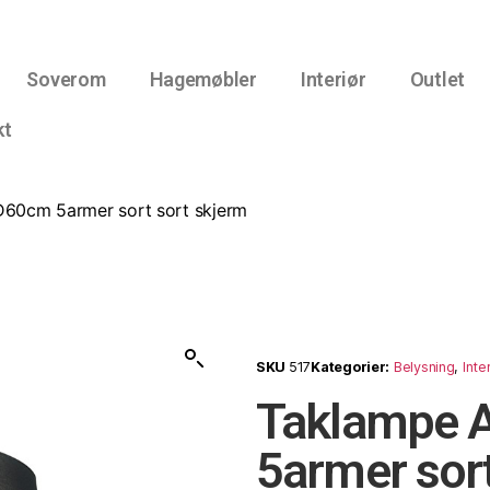
Soverom
Hagemøbler
Interiør
Outlet
kt
60cm 5armer sort sort skjerm
SKU
517
Kategorier:
Belysning
,
Inte
Taklampe 
5armer sort