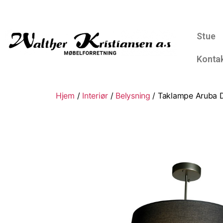
Stue
Konta
Hjem
/
Interiør
/
Belysning
/ Taklampe Aruba D