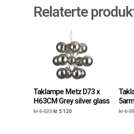
Relaterte produk
Taklampe Metz D73 x
Takl
H63CM Grey silver glass
5arm
kr
6 023
kr
5 120
kr
6 0