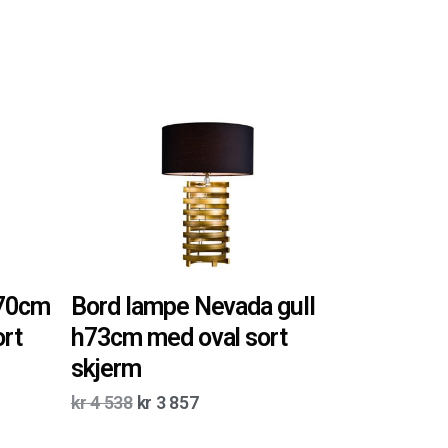
H70cm
Bord lampe Nevada gull
ort
h73cm med oval sort
skjerm
kr
4 538
kr
3 857