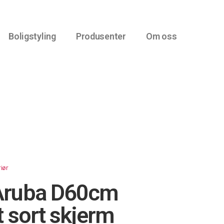
Boligstyling
Produsenter
Om oss
riør
Aruba D60cm
 sort skjerm