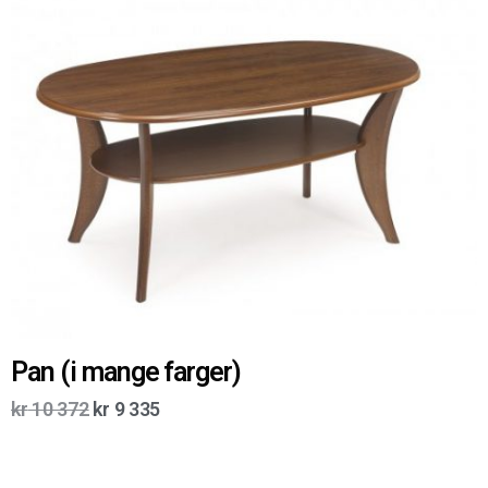
Pan (i mange farger)
kr
10 372
kr
9 335