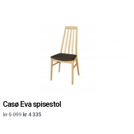
Casø Eva spisestol
kr
5 099
kr
4 335