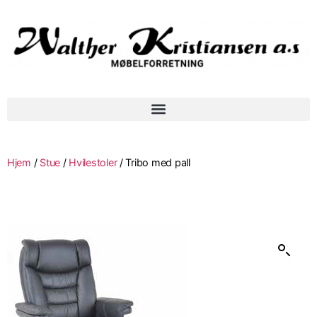
Hjem
/
Stue
/
Hvilestoler
/ Tribo med pall