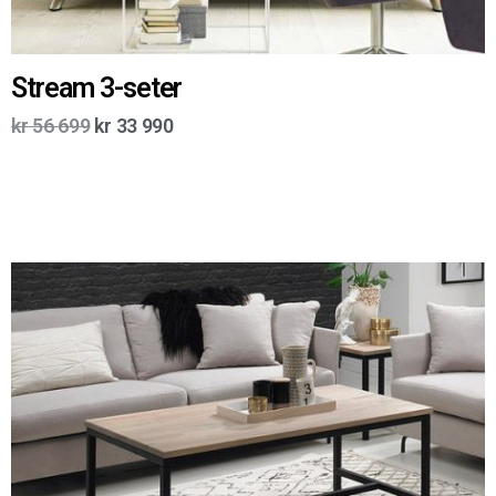
Stream 3-seter
kr
56 699
kr
33 990