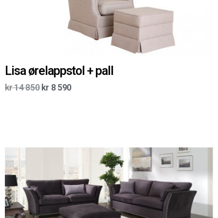
Lisa ørelappstol + pall
kr
14 850
kr
8 590