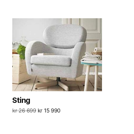
Sting
kr
26 699
kr
15 990