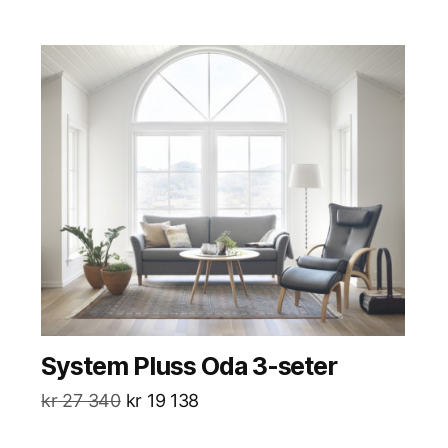
System Pluss Oda 3-seter
kr
27 340
kr
19 138