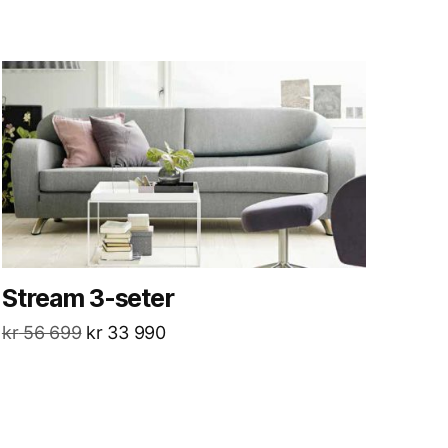
Stream 3-seter
kr
56 699
kr
33 990