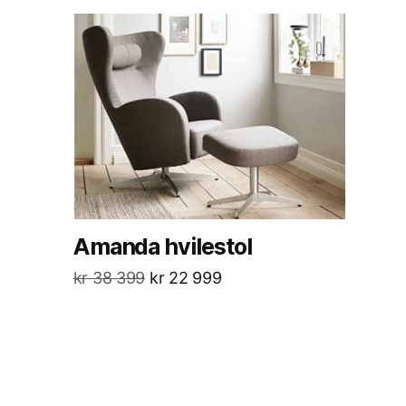
Amanda hvilestol
kr
38 399
kr
22 999