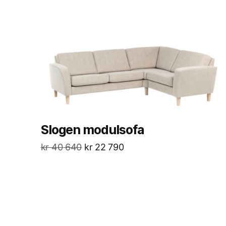
Slogen modulsofa
kr
40 640
kr
22 790