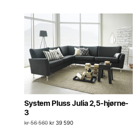
System Pluss Julia 2,5-hjørne-
3
kr
56 560
kr
39 590