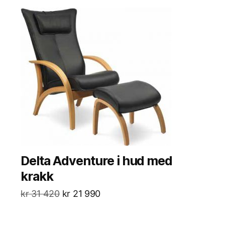
Delta Adventure i hud med
krakk
kr
31 420
kr
21 990