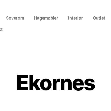
Soverom
Hagemøbler
Interiør
Outlet
kt
Ekornes