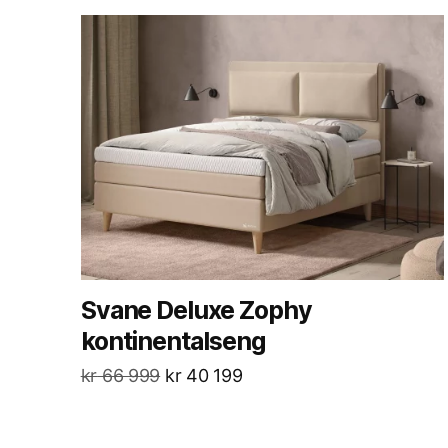
Svane Deluxe Zophy
kontinentalseng
kr
66 999
kr
40 199