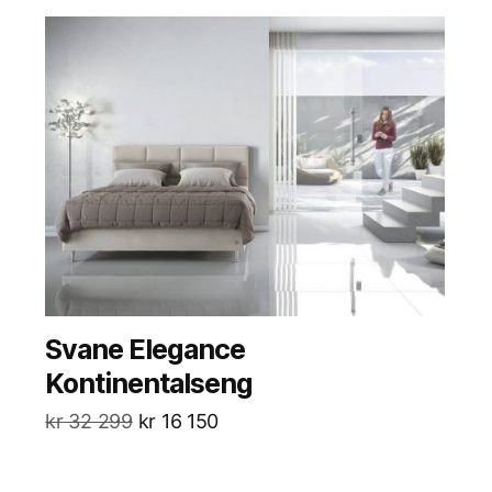
Svane Elegance
Kontinentalseng
kr
32 299
kr
16 150