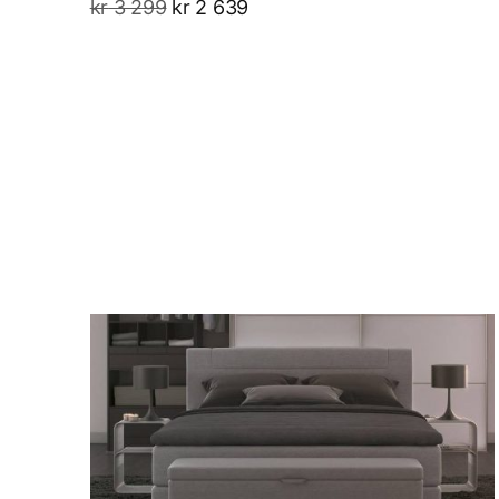
kr
3 299
kr
2 639