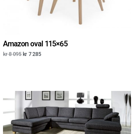
Amazon oval 115×65
kr
8 095
kr
7 285