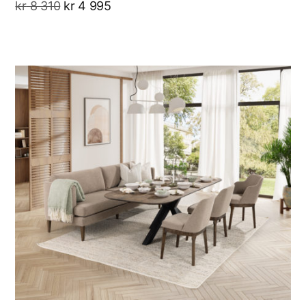
kr
8 310
kr
4 995