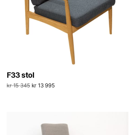
F33 stol
kr
15 345
kr
13 995