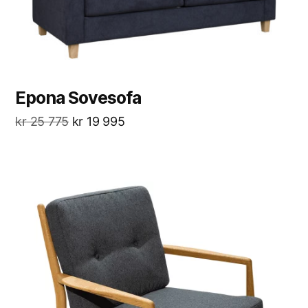
Epona Sovesofa
kr
25 775
kr
19 995