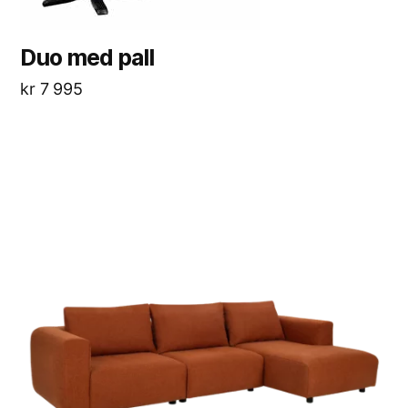
Duo med pall
kr
7 995