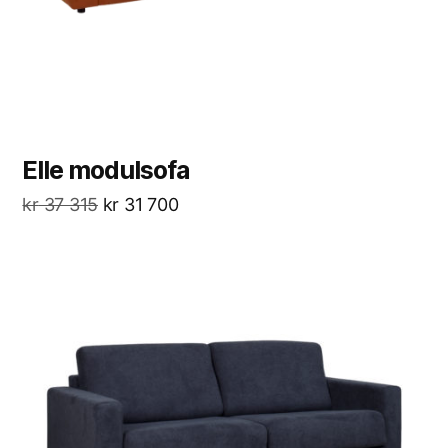
Elle modulsofa
kr
37 315
kr
31 700