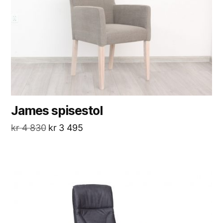
James spisestol
kr
4 830
kr
3 495