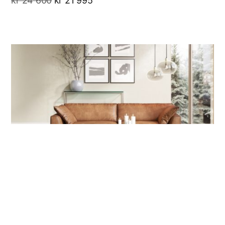
kr
24 600
kr
21 995
Lance 4-seter
kr
23 895
kr
20 310