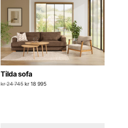
Tilda sofa
kr
24 745
kr
18 995