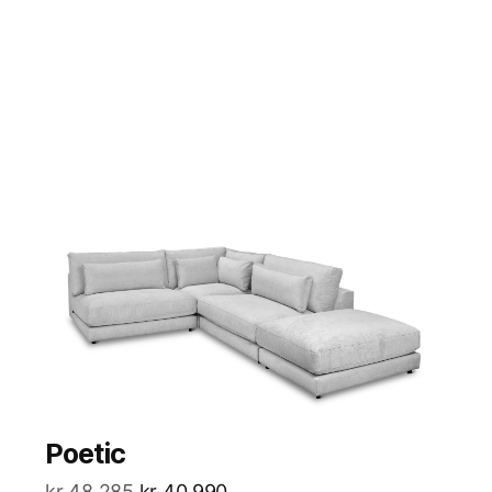
Poetic
kr
48 285
kr
40 990