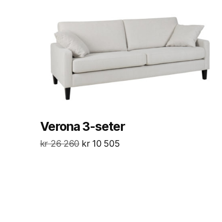
Verona 3-seter
kr
26 260
kr
10 505