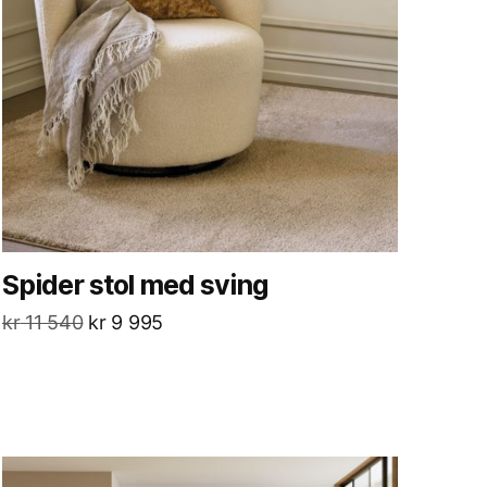
Spider stol med sving
kr
11 540
kr
9 995