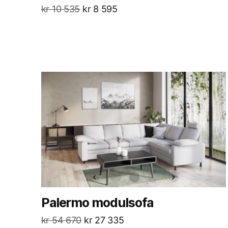
kr
10 535
kr
8 595
Palermo modulsofa
kr
54 670
kr
27 335