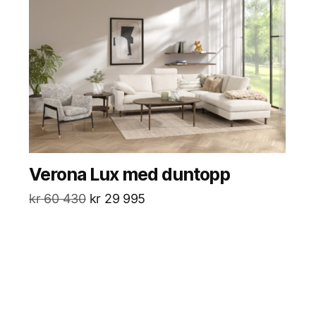
Verona Lux med duntopp
kr
60 430
kr
29 995