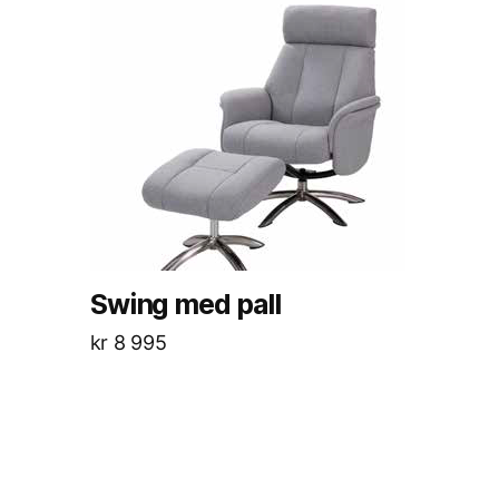
Swing med pall
kr
8 995